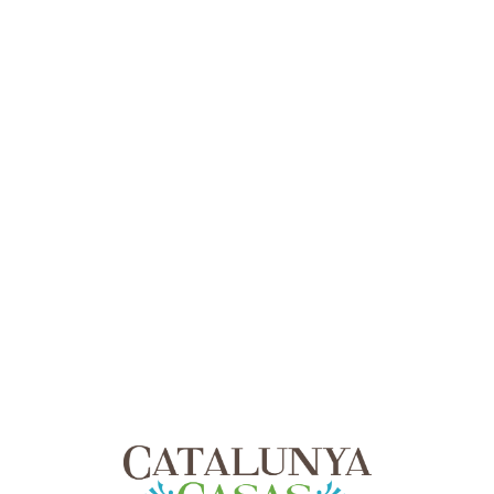
Lo
adi
n