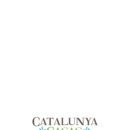
Lo
adi
n