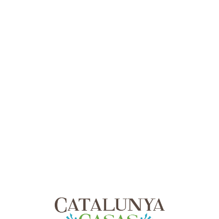
Lo
adi
n