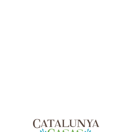
Lo
adi
n