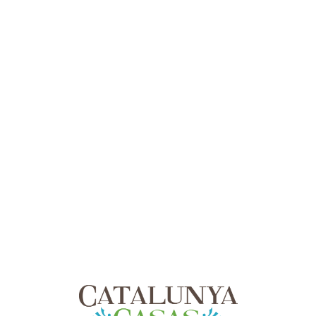
Lo
adi
n