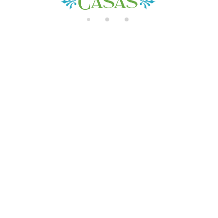
di
n
g..