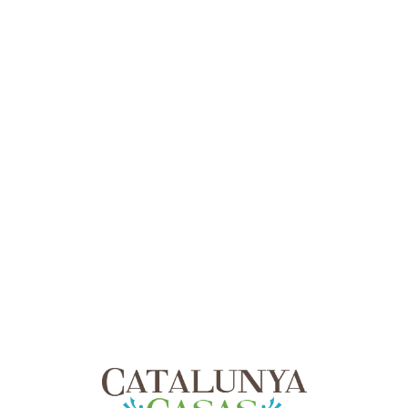
Lo
adi
n