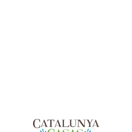
Lo
adi
n