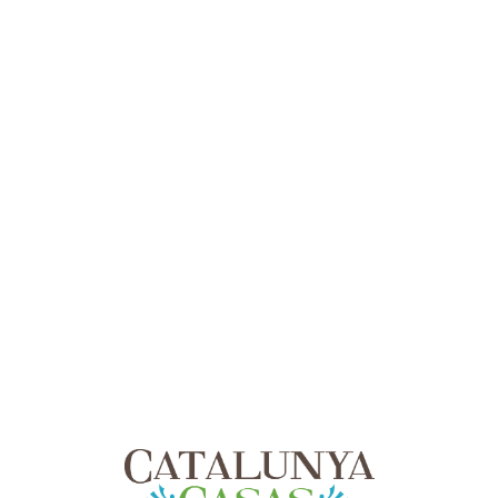
Lo
adi
n