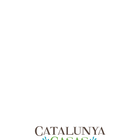
Lo
adi
n