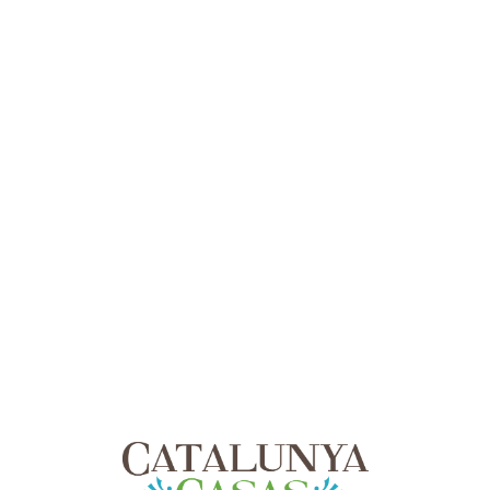
Lo
adi
n