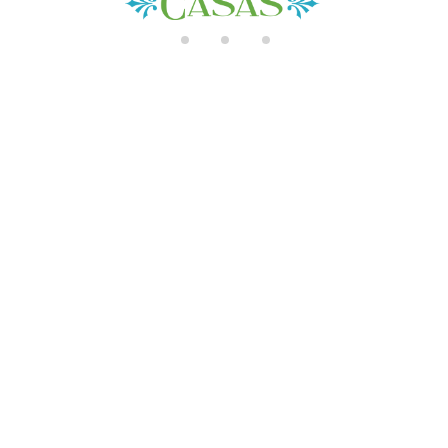
di
n
g..