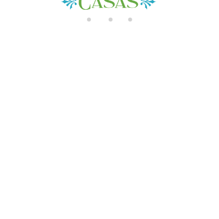
di
n
g..