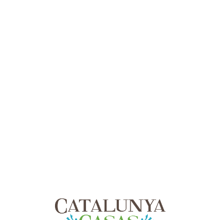
Lo
adi
n