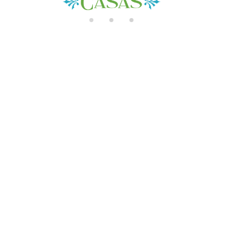
di
n
g..