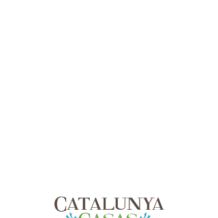
Lo
adi
n