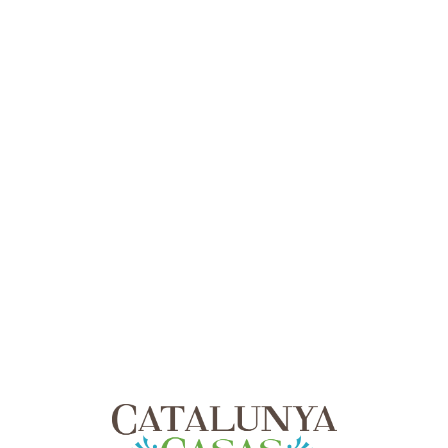
Lo
adi
n