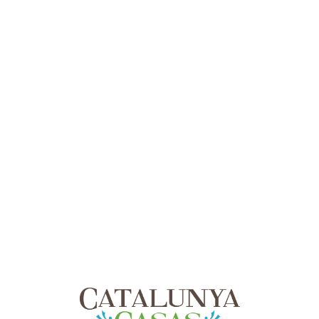
Lo
adi
n