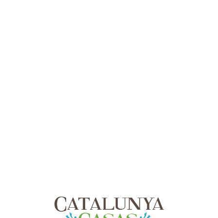
Lo
adi
n