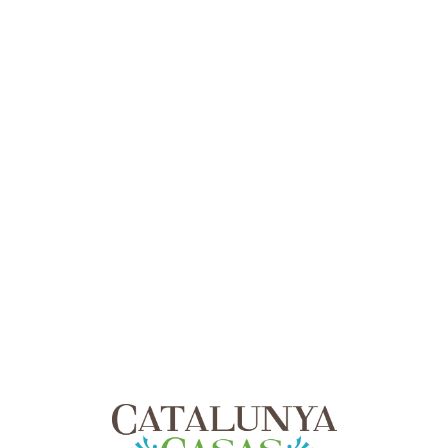
Lo
adi
n